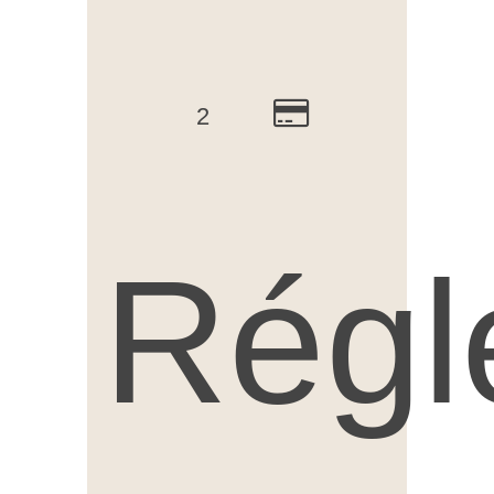
2
Régl