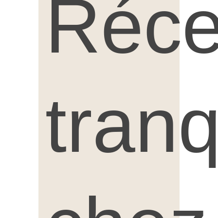
Réce
tranq