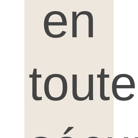
en
toute