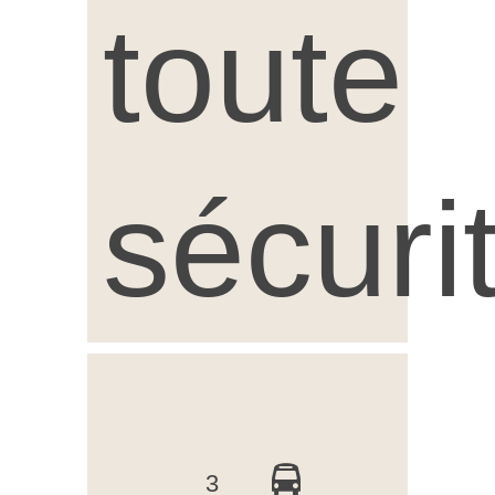
toute
sécuri
3