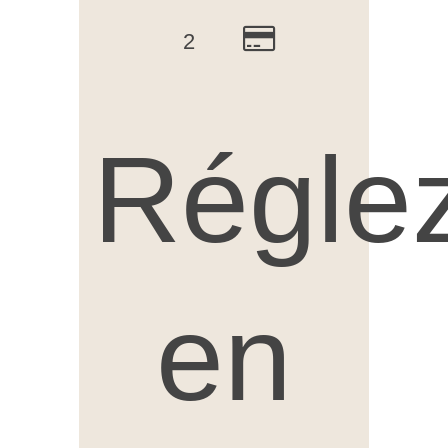
2
Régle
en