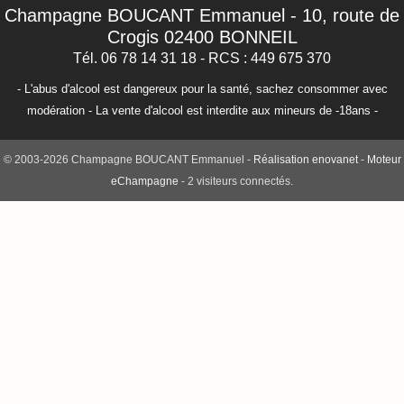
Champagne BOUCANT Emmanuel
-
10, route de
Crogis
02400
BONNEIL
Tél. 06 78 14 31 18
- RCS : 449 675 370
- L'abus d'alcool est dangereux pour la santé, sachez consommer avec
modération - La vente d'alcool est interdite aux mineurs de -18ans -
© 2003-2026 Champagne BOUCANT Emmanuel -
Réalisation enovanet
-
Moteur
eChampagne
- 2 visiteurs connectés.