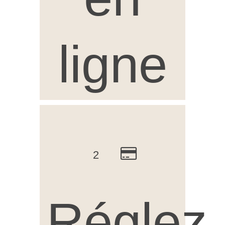
ligne
2
Réglez