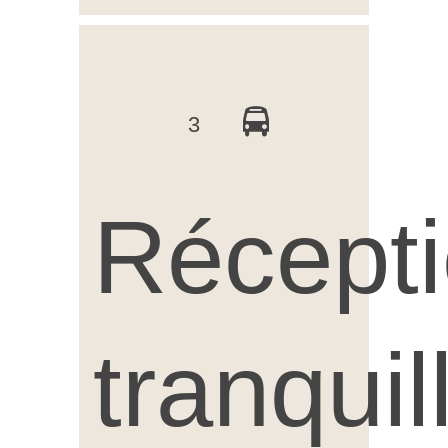
3
Récept
tranqui