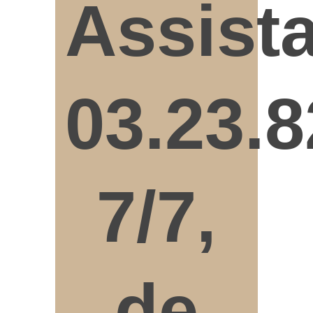
Assist
03.23.8
7/7,
de