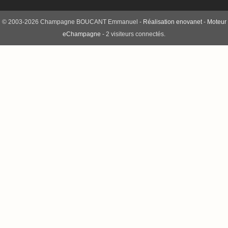
© 2003-2026 Champagne BOUCANT Emmanuel -
Réalisation enovanet
-
Moteur
eChampagne
- 2 visiteurs connectés.