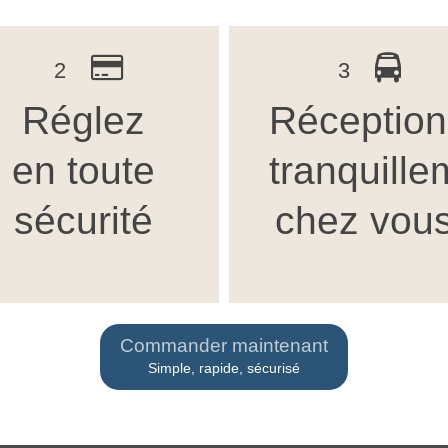
2
3
Réglez
Réceptio
en toute
tranquille
sécurité
chez vou
Commander maintenant
Simple, rapide, sécurisé