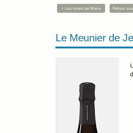
< Les notes de Manu
Retour au
Le Meunier de J
d