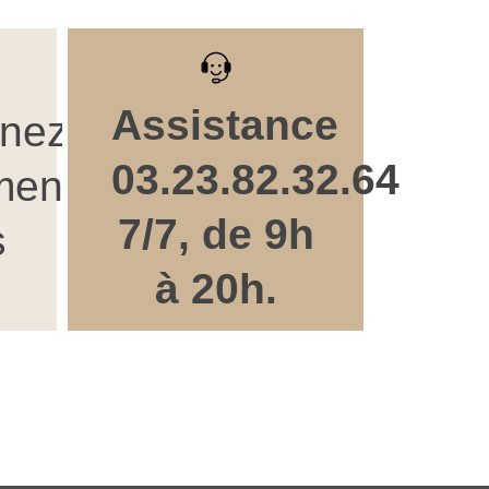
Assistance
nnez
03.23.82.32.64
ment
7/7, de 9h
s
à 20h.