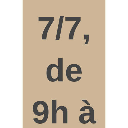
7/7,
de
9h à