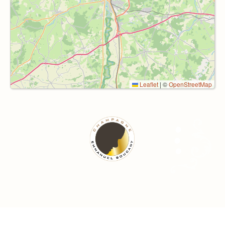
Leaflet
|
©
OpenStreetMap