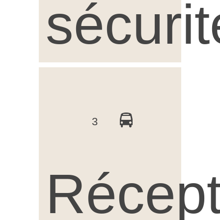
sécurit
3
Récept