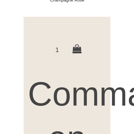
Champagne Rosé
1
Comm