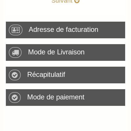
Suivant
Quantité
Total
Quantité
Adresse de facturation
6
6
Quantité
6
6
Total
Mode de Livraison
6
6
Total
Récapitulatif
Total
Mode de paiement