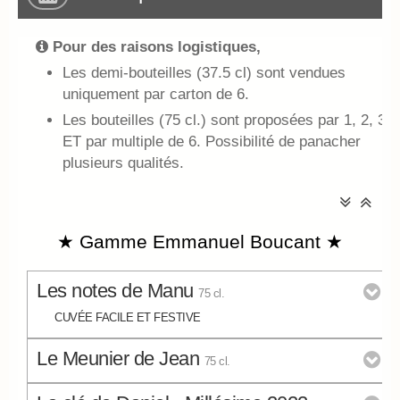
Pour des raisons logistiques,
Les demi-bouteilles (37.5 cl) sont vendues
uniquement par carton de 6.
Les bouteilles (75 cl.) sont proposées par 1, 2, 3,
ET par multiple de 6. Possibilité de panacher
plusieurs qualités.
★ Gamme Emmanuel Boucant ★
Les notes de Manu
75 cl.
CUVÉE FACILE ET FESTIVE
Le Meunier de Jean
75 cl.
37.
€ TTC
00
Bouteille (75 cl.)