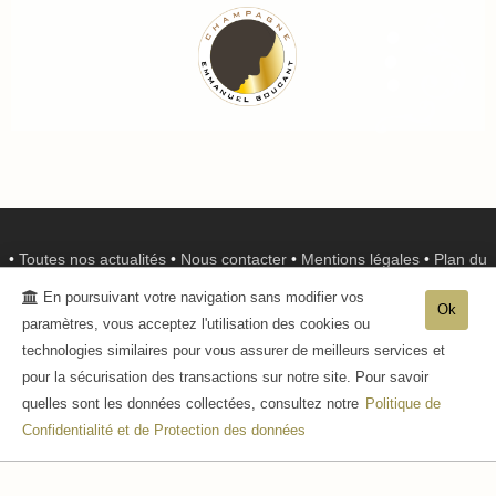
•
Toutes nos actualités
•
Nous contacter
•
Mentions légales
•
Plan du
site
•
Nous rendre visite
•
Protection des données
•
CGV
•
Mini-blog
•
En poursuivant votre navigation sans modifier vos
Ok
paramètres, vous acceptez l'utilisation des cookies ou
Champagne BOUCANT Emmanuel
-
10, route de
technologies similaires pour vous assurer de meilleurs services et
Crogis
02400
BONNEIL
pour la sécurisation des transactions sur notre site. Pour savoir
Tél. 06 78 14 31 18
- RCS : 449 675 370
quelles sont les données collectées, consultez notre
Politique de
- L'abus d'alcool est dangereux pour la santé, sachez consommer avec
Confidentialité et de Protection des données
modération - La vente d'alcool est interdite aux mineurs de -18ans -