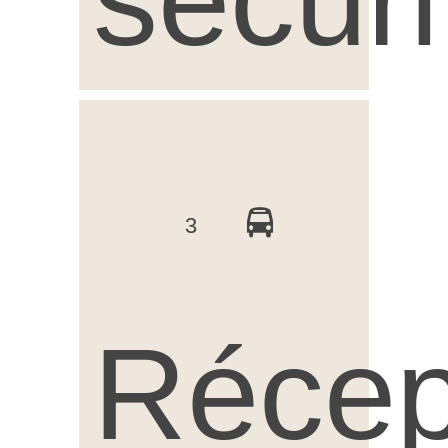
sécuri
3
Récep