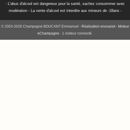
- L'abus d'alcool est dangereux pour la santé, sachez consommer avec
modération - La vente d'alcool est interdite aux mineurs de -18ans -
© 2003-2026 Champagne BOUCANT Emmanuel -
Réalisation enovanet
-
Moteur
eChampagne
- 1 visiteur connecté.