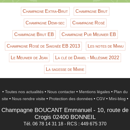
Champagne Extra-Brut
Champagne Brut
Champagne Demi-sec
Champagne Rosé
Champagne Brut EB
Champagne Pur Meunier EB
Champagne Rosé de Saignée EB 2013
Les notes de Manu
Le Meunier de Jean
La clé de Daniel - Millésime 2022
La sagesse de Marie
•
Toutes nos actualités
•
Nous contacter
•
Mentions légales
•
Plan du
site
•
Nous rendre visite
•
Protection des données
•
CGV
•
Mini-blog
•
Champagne BOUCANT Emmanuel
-
10, route de
Crogis
02400
BONNEIL
Tél. 06 78 14 31 18
- RCS : 449 675 370