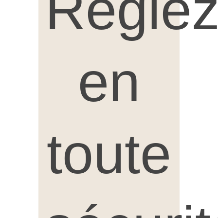
Régle
en
toute