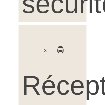
sécurit
3
Récept