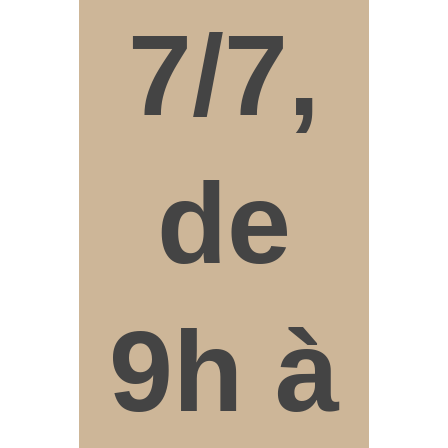
7/7,
de
9h à