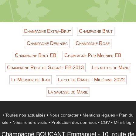
Champagne Extra-Brut
Champagne Brut
Champagne Demi-sec
Champagne Rosé
Champagne Brut EB
Champagne Pur Meunier EB
Champagne Rosé de Saignée EB 2013
Les notes de Manu
Le Meunier de Jean
La clé de Daniel - Millésime 2022
La sagesse de Marie
•
Toutes nos actualités
•
Nous contacter
•
Mentions légales
•
Plan du
site
•
Nous rendre visite
•
Protection des données
•
CGV
•
Mini-blog
•
Champagne BOUCANT Emmanuel
-
10, route de