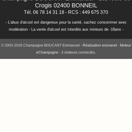
Crogis
02400
BONNEIL
Tél. 06 78 14 31 18
- RCS : 449 675 370
- L'abus d'alcool est dangereux pour la santé, sachez consommer avec
modération - La vente d'alcool est interdite aux mineurs de -18ans -
© 2003-2026 Champagne BOUCANT Emmanuel -
Réalisation enovanet
-
Moteur
eChampagne
- 3 visiteurs connectés.