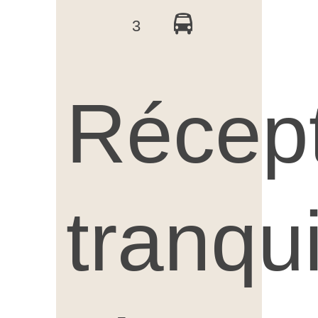
3
Récep
tranqu