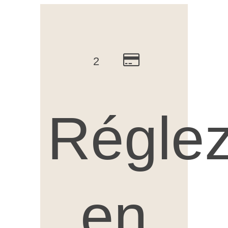
2
Régle
en