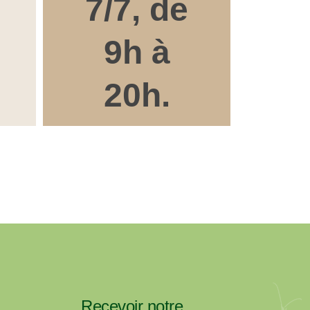
7/7, de
9h à
20h.
Recevoir notre