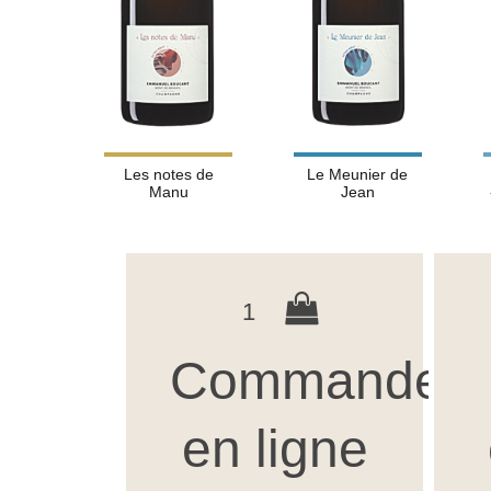
Les notes de
Le Meunier de
Manu
Jean
1
Commandez
en ligne