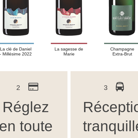
La clé de Daniel
La sagesse de
Champagne
- Millésime 2022
Marie
Extra-Brut
2
3
Réglez
Récepti
en toute
tranquil