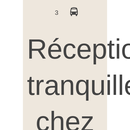
3
Récepti
tranquil
chez