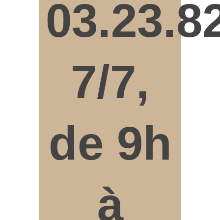
03.23.8
7/7,
de 9h
à