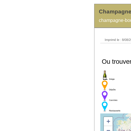
Champagn
champagne-bou
Imprimé le : 8/08/2
Ou trouve
Siège
Dépôts
Cavistes
Restaurants
+
−