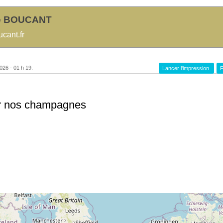
e BOUCANT
cant.fr
026 - 01 h 19.
Lancer l'impression
F
r nos champagnes